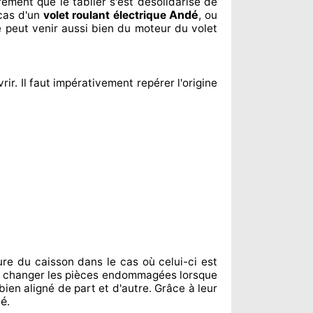
urement
que le tablier s'est désolidarisé
de
Andé
cas d'un
volet roulant électrique
, ou
e peut venir aussi bien du moteur du volet
vrir. Il faut impérativement
repérer
l'origine
ure du caisson dans le cas où celui-ci est
e changer
les pièces endommagées
lorsque
bien aligné de part et d'autre
. Grâce à leur
dé
.