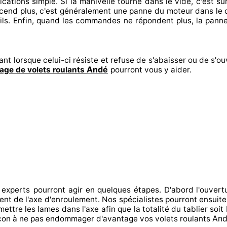
ications
simple. Si la manivelle tourne dans le vide, c'est s
scend plus, c'est généralement
une panne du moteur dans le 
ls. Enfin
, quand les commandes ne répondent
plus, la pann
ant lorsque celui-ci résiste et refuse de s'abaisser ou de s'ou
Andé
ge de volets roulants
pourront vous y aider
.
 experts
pourront agir
en quelques étapes. D'abord l'ouvert
ment de l'axe d'enroulement. Nos spécialistes
pourront ensuit
mettre
les lames dans l'axe afin que la totalité
du tablier soit 
An
çon à
ne pas endommager
d'avantage vos volets roulants