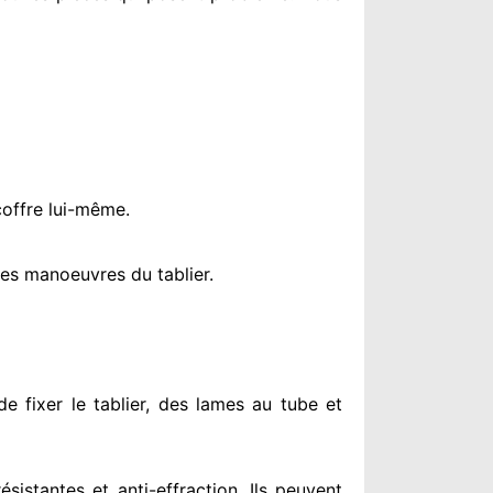
coffre lui-même.
es manoeuvres du tablier.
e fixer le tablier, des lames au tube et
résistantes
et anti-effraction. Ils peuvent