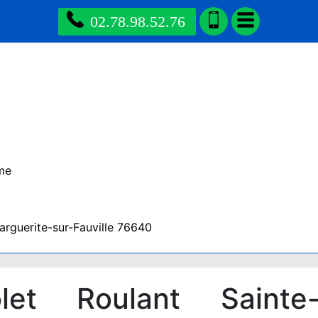
02.78.98.52.76
me
rguerite-sur-Fauville 76640
et Roulant Sainte-M