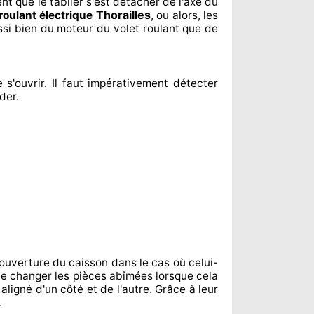
ent
que le tablier s'est détacher
de l'axe du
Thorailles
 roulant électrique
, ou alors, les
ssi bien du moteur du volet roulant que de
 s'ouvrir. Il faut impérativement
détecter
ider
.
ouverture du caisson dans le cas où celui-
te changer
les pièces abîmées
lorsque cela
 aligné d'un côté et de l'autre
. Grâce à leur
.