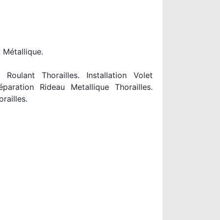
 Métallique.
oulant Thorailles. Installation Volet
éparation Rideau Metallique Thorailles.
railles.