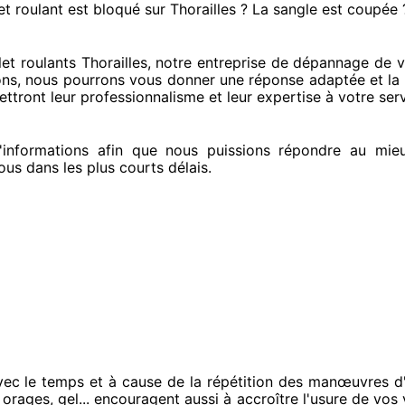
et roulant est bloqué
sur Thorailles ? La sangle est coupée 
t roulants Thorailles, notre entreprise
de dépannage de vol
ons
, nous pourrons vous donner
une réponse adaptée
et la
ttront leur professionnalisme
et leur expertise à votre ser
nformations
afin que nous puissions répondre au mie
ous
dans les plus courts
délais.
vec le temps et à cause
de la répétition des manœuvres d'
, orages, gel... encouragent
aussi à accroître
l'usure de vos v