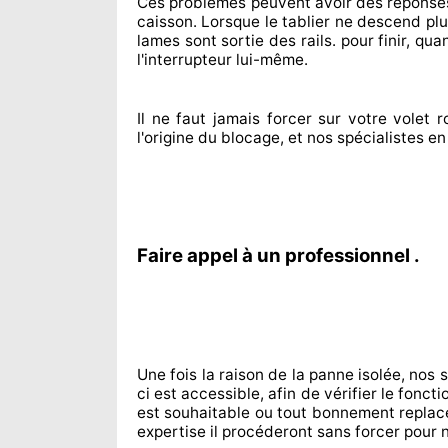
Ces problèmes
peuvent avoir des réponse
caisson. Lorsque le tablier ne descend plu
lames sont sortie
des rails. pour finir
, qua
l'interrupteur lui-même.
Il ne faut jamais forcer sur
votre volet ro
l'origine
du blocage, et nos spécialistes
e
Faire appel à un professionnel .
Une fois la raison
de la panne isolée, nos 
ci est accessible
, afin de vérifier le fon
est souhaitable
ou tout bonnement
replac
expertise
il procéderont sans forcer pour
n