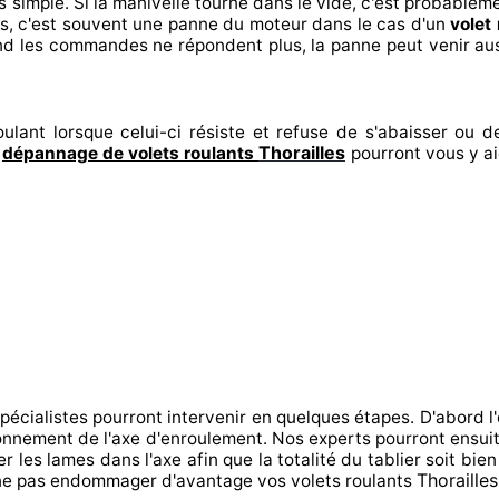
s
simple. Si la manivelle tourne dans le vide, c'est probablem
s, c'est souvent
une panne du moteur dans le cas d'un
volet
nd les commandes ne répondent
plus, la panne peut venir au
ulant lorsque celui-ci résiste et refuse de s'abaisser ou de
Thorailles
n
dépannage de volets roulants
pourront vous y a
spécialistes
pourront intervenir
en quelques étapes. D'abord l'
ctionnement de l'axe d'enroulement. Nos experts
pourront ensui
er
les lames dans l'axe afin que la totalité
du tablier soit bien
Thorailles
e pas endommager
d'avantage vos volets roulants