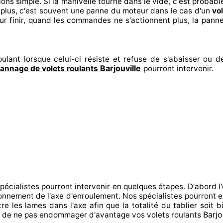
ions
simple. Si la manivelle tourne dans le vide, c'est probab
plus, c'est souvent
une panne du moteur dans le cas d'un
vo
r finir
, quand les commandes ne s'actionnent
plus, la pann
ulant lorsque celui-ci résiste et refuse de s'abaisser ou de
Barjouville
annage de volets roulants
pourront intervenir
.
spécialistes
pourront intervenir
en quelques étapes. D'abord l'
tionnement de l'axe d'enroulement. Nos spécialistes
pourront e
tre
les lames dans l'axe afin que la totalité
du tablier soit b
Barjo
n de
ne pas endommager
d'avantage vos volets roulants