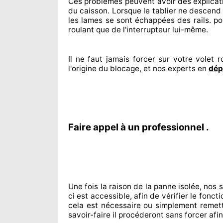
Ces problèmes
peuvent avoir des explicat
du caisson. Lorsque le tablier ne descend 
les lames se sont échappées
des rails. pou
roulant que de l'interrupteur lui-même.
Il ne faut jamais forcer sur
votre volet ro
l'origine
du blocage, et nos experts
en
dép
Faire appel à un professionnel .
Une fois la raison
de la panne isolée, nos 
ci est accessible
, afin de vérifier le fonc
cela est nécessaire
ou simplement
remet
savoir-faire
il procéderont sans forcer afi