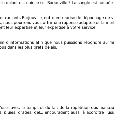
et roulant est coincé
sur Barjouville ? La sangle est coupée
 roulants Barjouville, notre entreprise
de dépannage de vol
s
, nous pourrons vous offrir
une réponse adaptée
et la meil
nt leur expertise
et leur expertise à votre service
.
m d'informations
afin que nous puissions répondre au m
ous
dans les plus brefs
délais.
'user avec le temps et du fait
de la répétition des manœu
s, pluies, orages, gel... encouragent
aussi à accroître
l'usu