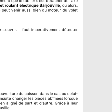
lement
que le tablier s'est détacher
de l'axe
Barjouville
let roulant électrique
, ou alors,
e peut venir aussi bien du moteur du volet
 s'ouvrir. Il faut impérativement
détecter
ouverture du caisson dans le cas où celui-
nsuite changer
les pièces abîmées
lorsque
ien aligné de part et d'autre
. Grâce à leur
uville
.