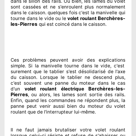
dans le sillon
des rails. Ou bien
, les lames du volet
sont cassées
et ne s'enroulent plus normalement
dans le caisson. quelques fois
c'est la manivelle qui
Berchères-
tourne dans le vide ou le
volet roulant
les-Pierres
qui est coincé
dans le caisson.
Ces problèmes
peuvent avoir des explications
simple. Si la manivelle tourne dans le vide, c'est
surement
que le tablier s'est désolidarisé
de l'axe
du caisson. Lorsque le tablier ne descend plus,
c'est souvent
une panne du moteur dans le cas
Berchères-les-
d'un
volet roulant électrique
Pierres
, ou alors, les lames sont sortie
des rails.
Enfin
, quand les commandes ne répondent
plus, la
panne peut venir aussi bien du moteur du volet
roulant que de l'interrupteur lui-même.
Il ne faut jamais brutaliser
votre volet roulant
lorsque celui-ci résiste et refuse de s'abaisser ou