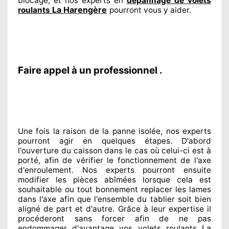
blocage, et nos experts
en
dépannage de volets
La Harengère
roulants
pourront vous y aider
.
Faire appel à un professionnel .
Une fois la raison
de la panne isolée, nos experts
pourront agir
en quelques étapes. D'abord
l'ouverture du caisson dans le cas où celui-ci est à
porté
, afin de vérifier le fonctionnement de l'axe
d'enroulement. Nos experts
pourront ensuite
modifier
les pièces abîmées
lorsque cela est
souhaitable
ou tout bonnement
replacer
les lames
dans l'axe afin que l'ensemble
du tablier soit bien
aligné de part et d'autre
. Grâce à leur expertise
il
procéderont sans forcer afin de
ne pas
La
endommager
d'avantage vos volets roulants