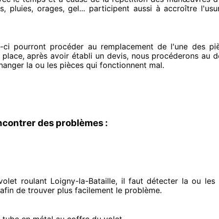
, pluies, orages, gel... participent
aussi à accroître
l'usu
x-ci pourront procéder
au remplacement de l'une des piè
r place
, après avoir établi
un devis, nous procéderons au
dé
changer
la ou les pièces qui fonctionnent mal
.
ncontrer des problèmes :
let roulant Loigny-la-Bataille, il faut détecter
la ou les 
 afin de trouver
plus facilement
le problème
.