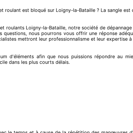
et roulant est bloqué
sur Loigny-la-Bataille ? La sangle est
 roulants Loigny-la-Bataille, notre société
de dépannage d
os questions
, nous pourrons vous offrir
une réponse adéqu
ialistes
mettront leur professionnalisme
et leur expertise à
um d'éléments
afin que nous puissions répondre au mi
cile
dans les plus courts
délais.
vec le temps et à cause
de la répétition des manœuvres d'