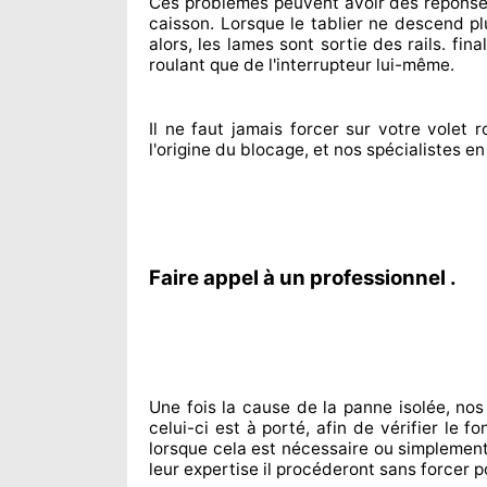
Ces problèmes
peuvent avoir des répons
caisson. Lorsque le tablier ne descend pl
alors, les lames sont sortie
des rails. fin
roulant que de l'interrupteur lui-même.
Il ne faut jamais forcer sur
votre volet ro
l'origine
du blocage, et nos spécialistes
e
Faire appel à un professionnel .
Une fois la cause
de la panne isolée, nos
celui-ci est à porté
, afin de vérifier le 
lorsque cela est nécessaire
ou simplemen
leur expertise
il procéderont sans forcer p