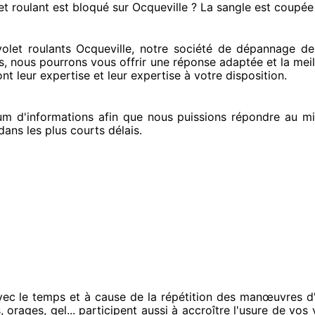
et roulant est bloqué
sur Ocqueville ? La sangle est coupée
et roulants Ocqueville, notre société
de dépannage de v
s
, nous pourrons vous offrir
une réponse adaptée
et la meil
nt leur expertise
et leur expertise à votre disposition
.
m d'informations
afin que nous puissions répondre au m
ans les plus courts
délais.
vec le temps et à cause
de la répétition des manœuvres d'
, orages, gel... participent
aussi à accroître
l'usure de vos v