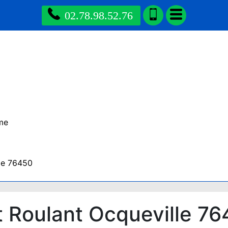
02.78.98.52.76
me
le 76450
 Roulant Ocqueville 7