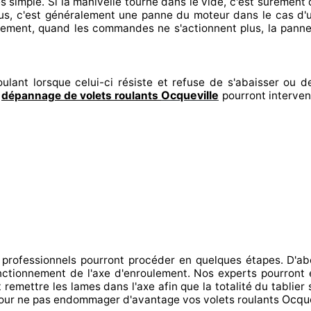
es
simple. Si la manivelle tourne dans le vide, c'est surement
q
us, c'est généralement
une panne du moteur dans le cas d
alement
, quand les commandes ne s'actionnent
plus, la panne
ulant lorsque celui-ci résiste et refuse de s'abaisser ou de
Ocqueville
n
dépannage de volets roulants
pourront interven
 professionnels
pourront procéder
en quelques étapes. D'ab
fonctionnement de l'axe d'enroulement. Nos experts
pourront 
t
remettre
les lames dans l'axe afin que la totalité
du tablier 
Ocque
our
ne pas endommager
d'avantage vos volets roulants