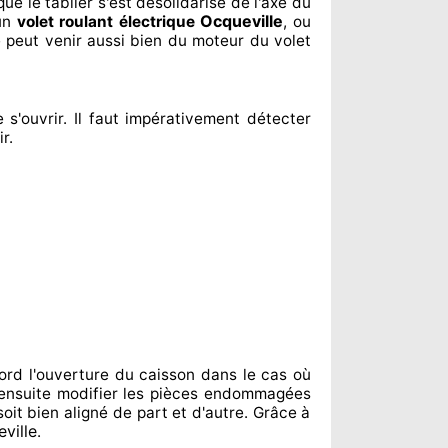
ue le tablier s'est désolidarisé
de l'axe du
Ocqueville
'un
volet roulant électrique
, ou
 peut venir aussi bien du moteur du volet
 s'ouvrir. Il faut impérativement
détecter
ir
.
ord l'ouverture du caisson dans le cas où
ensuite modifier
les pièces endommagées
soit bien aligné de part et d'autre
. Grâce à
ville
.