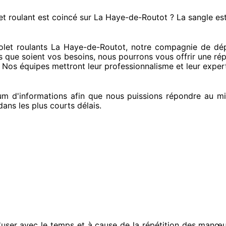
et roulant est coincé
sur La Haye-de-Routot ? La sangle es
let roulants La Haye-de-Routot, notre compagnie
de dép
s que soient vos besoins
, nous pourrons vous offrir
une ré
. Nos équipes
mettront leur professionnalisme
et leur exper
m d'informations
afin que nous puissions répondre au m
ans les plus courts
délais.
user avec le temps et à cause
de la répétition des manœu