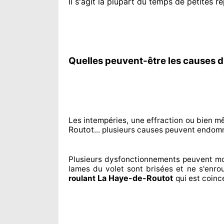
Il s'agit la plupart du temps
de petites ré
Quelles peuvent-être les causes d
Les intempéries, une effraction ou bien m
Routot
... plusieurs
causes peuvent endom
Plusieurs dysfonctionnements peuvent m
lames du volet sont brisées
et ne s'enro
La Haye-de-Routot
roulant
qui est coinc