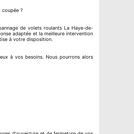
t coupée ?
annage de volets roulants La Haye-de-
ponse adaptée
et la meilleure intervention
tise à votre disposition
.
ieux à vos besoins
. Nous pourrons alors
vres d'ouverture et de fermeture de vos