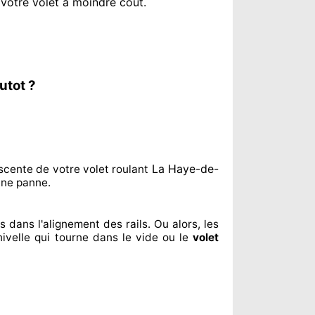
 votre volet à moindre coût
.
utot ?
La Haye-de-
scente de votre volet roulant
ne panne.
us dans l'alignement
des rails. Ou alors
, les
ivelle qui tourne dans le vide ou le
volet