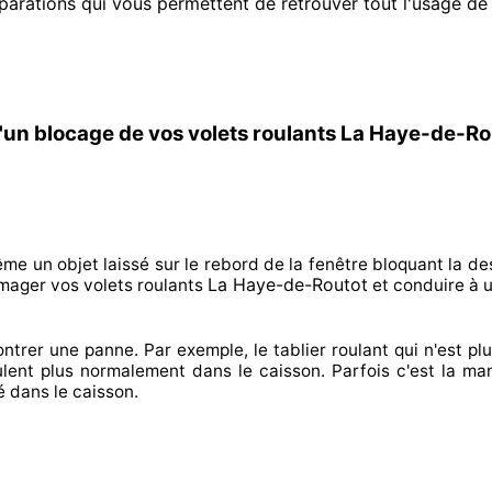
parations qui vous permettent de retrouver tout l'usage de
'un blocage de vos volets roulants La Haye-de-Ro
ême un objet laissé
sur le rebord de la fenêtre bloquant
la de
La Haye-de-Routot
mager
vos volets roulants
et conduire à
u
ontrer
une panne. Par exemple, le tablier roulant qui n'est pl
ulent plus normalement
dans le caisson. Parfois
c'est la man
é
dans le caisson.