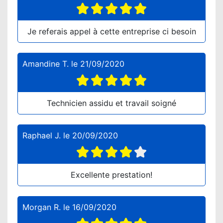
Je referais appel à cette entreprise ci besoin
Amandine T.
le
21/09/2020
Technicien assidu et travail soigné
Raphael J.
le
20/09/2020
Excellente prestation!
Morgan R.
le
16/09/2020