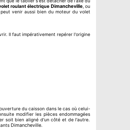
ent
que le tablier s'est détacher
de l'axe du
Dimancheville
volet roulant électrique
, ou
 peut venir aussi bien du moteur du volet
rir. Il faut impérativement
repérer
l'origine
ouverture du caisson dans le cas où celui-
nsuite modifier
les pièces endommagées
er soit bien aligné d'un côté et de l'autre
.
Dimancheville
lants
.