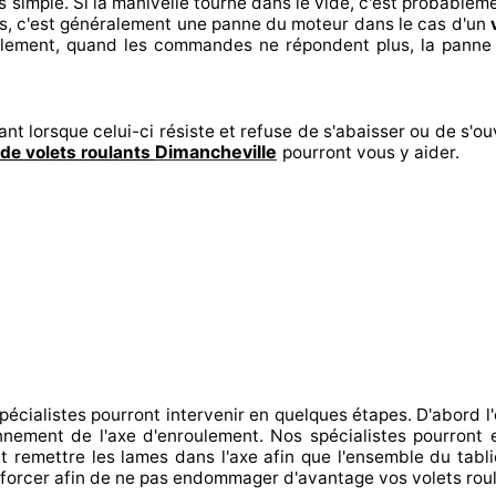
s
simple. Si la manivelle tourne dans le vide, c'est probablem
s, c'est généralement
une panne du moteur dans le cas d'un
alement
, quand les commandes ne répondent
plus, la panne
ant lorsque celui-ci résiste et refuse de s'abaisser ou de s'ouv
Dimancheville
de volets roulants
pourront vous y aider
.
spécialistes
pourront intervenir
en quelques étapes. D'abord l'
ionnement de l'axe d'enroulement. Nos spécialistes
pourront e
t
remettre
les lames dans l'axe afin que l'ensemble
du tabli
forcer afin de
ne pas endommager
d'avantage vos volets rou