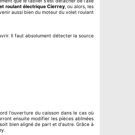
lement
que le tablier s'est détacher
de l'axe
Cierrey
et roulant électrique
, ou alors, les
venir aussi bien du moteur du volet roulant
vrir. Il faut absolument
détecter
la source
ord l'ouverture du caisson dans le cas où
rront ensuite modifier
les pièces abîmées
soit bien aligné de part et d'autre
. Grâce à
ey
.