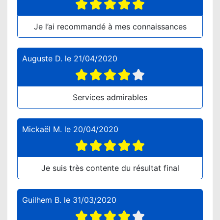
Je l’ai recommandé à mes connaissances
Auguste D.
le
21/04/2020
Services admirables
Mickaël M.
le
20/04/2020
Je suis très contente du résultat final
Guilhem B.
le
31/03/2020