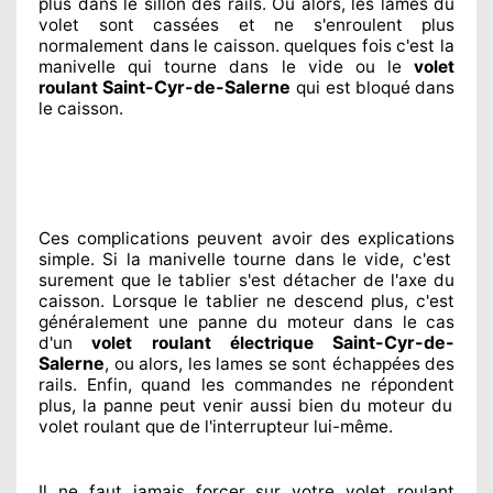
plus dans le sillon
des rails. Ou alors
, les lames du
volet sont cassées
et ne s'enroulent plus
normalement
dans le caisson. quelques fois
c'est la
manivelle qui tourne dans le vide ou le
volet
Saint-Cyr-de-Salerne
roulant
qui est bloqué
dans
le caisson.
Ces complications
peuvent avoir des explications
simple. Si la manivelle tourne dans le vide, c'est
surement
que le tablier s'est détacher
de l'axe du
caisson. Lorsque le tablier ne descend plus, c'est
généralement
une panne du moteur dans le cas
Saint-Cyr-de-
d'un
volet roulant électrique
Salerne
, ou alors, les lames se sont échappées
des
rails. Enfin
, quand les commandes ne répondent
plus, la panne peut venir aussi bien du moteur du
volet roulant que de l'interrupteur lui-même.
Il ne faut jamais forcer sur
votre volet roulant