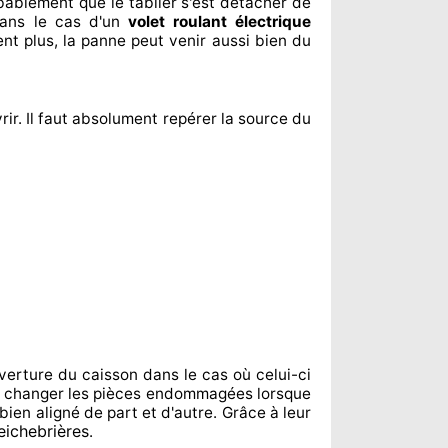
robablement
que le tablier s'est détacher
de
ans le cas d'un
volet roulant électrique
ent
plus, la panne peut venir aussi bien du
rir. Il faut absolument
repérer
la source
du
verture du caisson dans le cas où celui-ci
e changer
les pièces endommagées
lorsque
 bien aligné de part et d'autre
. Grâce à leur
eichebrières
.