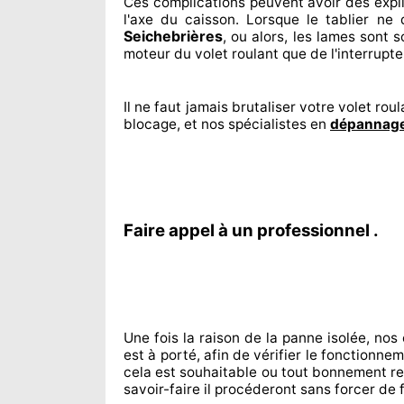
Ces complications
peuvent avoir des expl
l'axe du caisson. Lorsque le tablier ne
Seichebrières
, ou alors, les lames sont s
moteur du volet roulant que de l'interrupt
Il ne faut jamais brutaliser
votre volet roula
blocage, et nos spécialistes
en
dépannage
Faire appel à un professionnel .
Une fois la raison
de la panne isolée, nos
est à porté
, afin de vérifier le fonctionne
cela est souhaitable
ou tout bonnement
re
savoir-faire
il procéderont sans forcer de 