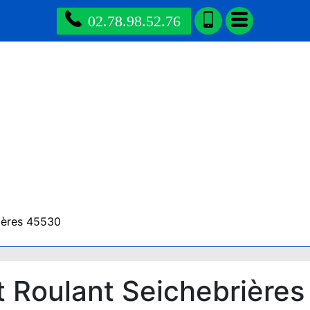
02.78.98.52.76
rières 45530
t Roulant Seichebrière