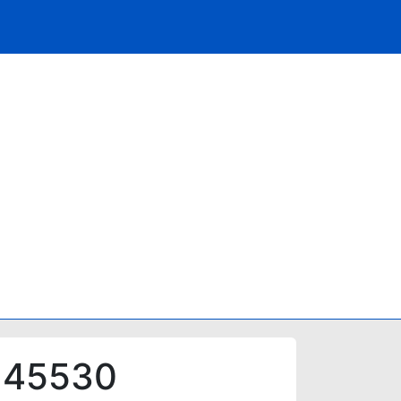
s 45530