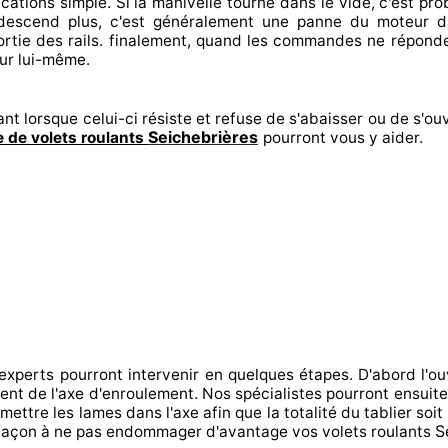
ications
simple. Si la manivelle tourne dans le vide, c'est p
 descend plus, c'est généralement
une panne du moteur d
ortie
des rails. finalement
, quand les commandes ne répond
eur lui-même.
nt lorsque celui-ci résiste et refuse de s'abaisser ou de s'ouv
Seichebrières
 de volets roulants
pourront vous y aider
.
 experts
pourront intervenir
en quelques étapes. D'abord l'ou
ment de l'axe d'enroulement. Nos spécialistes
pourront ensuit
mettre
les lames dans l'axe afin que la totalité
du tablier soit
S
façon à
ne pas endommager
d'avantage vos volets roulants