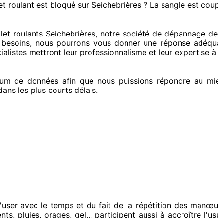
et roulant est bloqué
sur Seichebrières ? La sangle est cou
t roulants Seichebrières, notre société
de dépannage de v
 besoins
, nous pourrons vous donner
une réponse adéqu
ialistes
mettront leur professionnalisme
et leur expertise à
um de données
afin que nous puissions répondre au mi
ans les plus courts
délais.
'user avec le temps et du fait
de la répétition des manœu
ts, pluies, orages, gel... participent
aussi à accroître
l'us