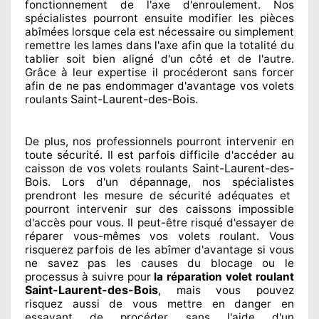
fonctionnement de l'axe d'enroulement. Nos
spécialistes
pourront ensuite modifier
les pièces
abîmées
lorsque cela est nécessaire
ou simplement
remettre
les lames dans l'axe afin que la totalité
du
tablier soit bien aligné d'un côté et de l'autre
.
Grâce à leur expertise
il procéderont sans forcer
afin de
ne pas endommager
d'avantage vos volets
Saint-Laurent-des-Bois
roulants
.
De plus, nos professionnels
pourront intervenir
en
toute sécurité. Il est parfois difficile
d'accéder au
Saint-Laurent-des-
caisson de vos volets roulants
Bois
. Lors d'un dépannage, nos spécialistes
prendront les mesure de sécurité
adéquates
et
pourront intervenir sur des caissons impossible
d'accès pour vous. Il peut-être risqué
d'essayer de
réparer
vous-mêmes vos volets roulant. Vous
risquerez parfois de les abîmer
d'avantage si vous
ne savez
pas les causes du blocage ou le
processus à suivre pour
la réparation volet roulant
Saint-Laurent-des-Bois
, mais vous pouvez
risquez aussi
de vous mettre en danger en
essayant de procéder sans l'aide d'un