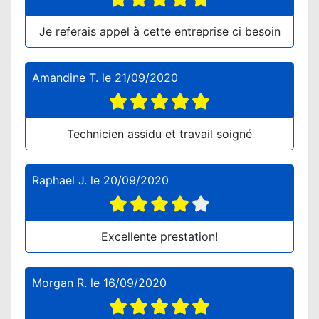
Je referais appel à cette entreprise ci besoin
Amandine T.
le
21/09/2020
Technicien assidu et travail soigné
Raphael J.
le
20/09/2020
Excellente prestation!
Morgan R.
le
16/09/2020