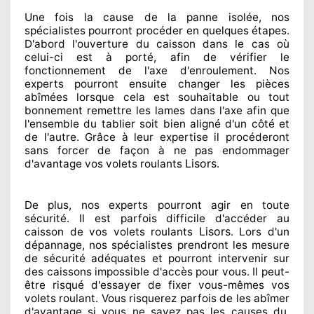
Une fois la cause
de la panne isolée, nos
spécialistes
pourront procéder
en quelques étapes.
D'abord l'ouverture du caisson dans le cas où
celui-ci est à porté
, afin de vérifier le
fonctionnement de l'axe d'enroulement. Nos
experts
pourront ensuite changer
les pièces
abîmées
lorsque cela est souhaitable
ou tout
bonnement
remettre
les lames dans l'axe afin que
l'ensemble
du tablier soit bien aligné d'un côté et
de l'autre
. Grâce à leur expertise
il procéderont
sans forcer de façon à
ne pas endommager
Lisors
d'avantage vos volets roulants
.
De plus, nos experts
pourront agir
en toute
sécurité. Il est parfois difficile
d'accéder au
Lisors
caisson de vos volets roulants
. Lors d'un
dépannage, nos spécialistes
prendront les mesure
de sécurité
adéquates
et pourront intervenir sur
des caissons impossible d'accès pour vous. Il peut-
être risqué
d'essayer de fixer
vous-mêmes vos
volets roulant. Vous risquerez parfois de les abîmer
d'avantage si vous ne savez
pas les causes du