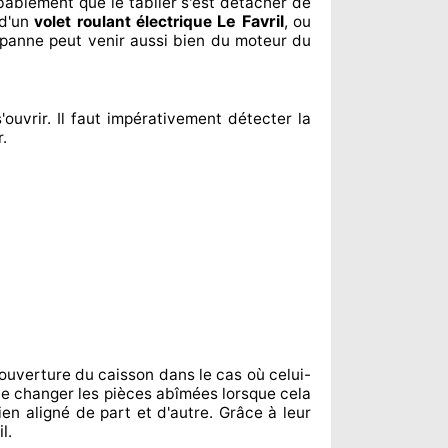
robablement
que le tablier s'est détacher
de
Le Favril
 d'un
volet roulant électrique
, ou
 panne peut venir aussi bien du moteur du
'ouvrir. Il faut impérativement
détecter
la
r
.
ouverture du caisson dans le cas où celui-
te changer
les pièces abîmées
lorsque cela
ien aligné de part et d'autre
. Grâce à leur
il
.