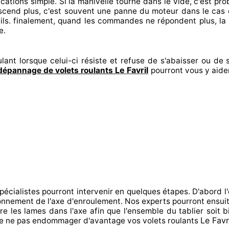
ications
simple. Si la manivelle tourne dans le vide, c'est p
scend plus, c'est souvent
une panne du moteur dans le cas
ils. finalement
, quand les commandes ne répondent
plus, la
e.
lant lorsque celui-ci résiste et refuse de s'abaisser ou de s
Le Favril
dépannage de volets roulants
pourront vous y aide
spécialistes
pourront intervenir
en quelques étapes. D'abord l'
ctionnement de l'axe d'enroulement. Nos experts
pourront ensui
re
les lames dans l'axe afin que l'ensemble
du tablier soit b
Le Favr
e
ne pas endommager
d'avantage vos volets roulants