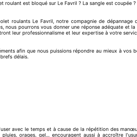
et roulant est bloqué
sur Le Favril ? La sangle est coupée ?
let roulants Le Favril, notre compagnie
de dépannage de
es
, nous pourrons vous donner
une réponse adéquate
et la 
ront leur professionnalisme
et leur expertise à votre servi
éments
afin que nous puissions répondre au mieux à vos b
 brefs
délais.
user avec le temps et à cause
de la répétition des manœu
 pluies, orages, gel... encouragent
aussi à accroître
l'usu