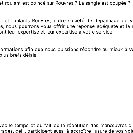
et roulant est coincé
sur Rouvres ? La sangle est coupée ?
let roulants Rouvres, notre société
de dépannage de vol
ns
, nous pourrons vous offrir
une réponse adéquate
et la 
nt leur expertise
et leur expertise à votre service
.
ormations
afin que nous puissions répondre au mieux à v
plus brefs
délais.
vec le temps et du fait
de la répétition des manœuvres d'
rages, gel... participent
aussi à accroître
l'usure de vos vole