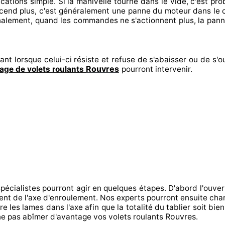
ications
simple. Si la manivelle tourne dans le vide, c'est p
scend plus, c'est généralement
une panne du moteur dans le 
inalement
, quand les commandes ne s'actionnent
plus, la pann
ant lorsque celui-ci résiste et refuse de s'abaisser ou de s'ou
Rouvres
ge de volets roulants
pourront intervenir
.
spécialistes
pourront agir
en quelques étapes. D'abord l'ouver
ment de l'axe d'enroulement. Nos experts
pourront ensuite cha
re
les lames dans l'axe afin que la totalité
du tablier soit bien
Rouvres
e pas abîmer
d'avantage vos volets roulants
.