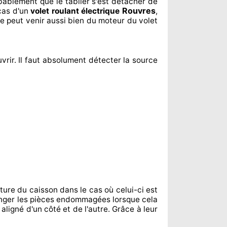
robablement
que le tablier s'est détacher
de
Rouvres
cas d'un
volet roulant électrique
,
e peut venir aussi bien du moteur du volet
vrir. Il faut absolument
détecter
la source
ture du caisson dans le cas où celui-ci est
nger
les pièces endommagées
lorsque cela
 aligné d'un côté et de l'autre
. Grâce à leur