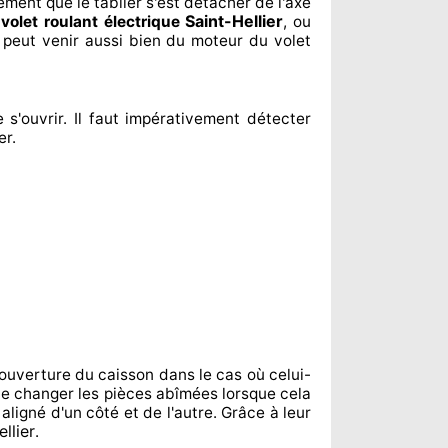
lement
que le tablier s'est détacher
de l'axe
Saint-Hellier
n
volet roulant électrique
, ou
 peut venir aussi bien du moteur du volet
 s'ouvrir. Il faut impérativement
détecter
er
.
ouverture du caisson dans le cas où celui-
te changer
les pièces abîmées
lorsque cela
 aligné d'un côté et de l'autre
. Grâce à leur
llier
.