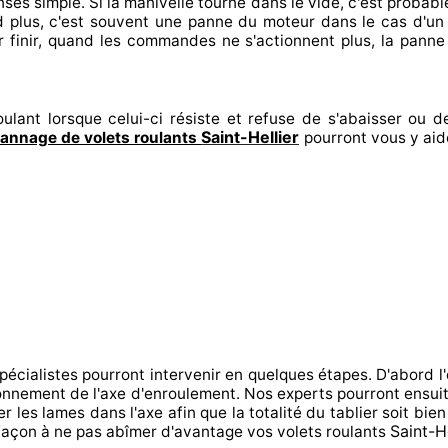
nses
simple. Si la manivelle tourne dans le vide, c'est probab
 plus, c'est souvent
une panne du moteur dans le cas d'u
 finir
, quand les commandes ne s'actionnent
plus, la panne
ulant lorsque celui-ci résiste et refuse de s'abaisser ou de
Saint-Hellier
annage de volets roulants
pourront vous y aid
spécialistes
pourront intervenir
en quelques étapes. D'abord l'
ctionnement de l'axe d'enroulement. Nos experts
pourront ensui
er
les lames dans l'axe afin que la totalité
du tablier soit bien
Saint-He
façon à
ne pas abîmer
d'avantage vos volets roulants