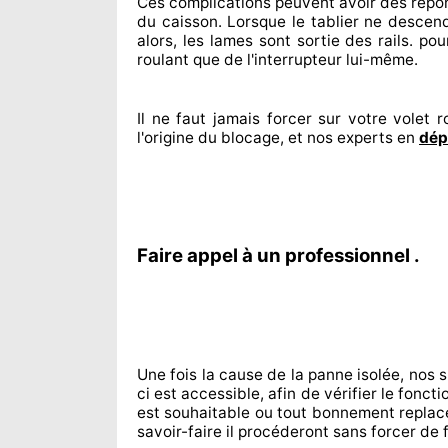
Ces complications
peuvent avoir des répo
du caisson. Lorsque le tablier ne descend
alors, les lames sont sortie
des rails. pour
roulant que de l'interrupteur lui-même.
Il ne faut jamais forcer sur
votre volet ro
l'origine
du blocage, et nos experts
en
dép
Faire appel à un professionnel .
Une fois la cause
de la panne isolée, nos 
ci est accessible
, afin de vérifier le fon
est souhaitable
ou tout bonnement
replac
savoir-faire
il procéderont sans forcer de 