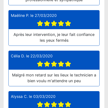
Maëline P.
le
27/03/2020
Après leur intervention, je leur fait confiance
les yeux fermés
Célia D.
le
22/03/2020
Malgré mon retard sur les lieux le technicien a
bien voulu m'attendre un peu
Alyssa C.
le
03/03/2020