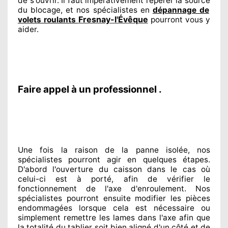
de s'ouvrir. Il faut impérativement
repérer
la source
du blocage, et nos spécialistes
en
dépannage de
Fresnay-l'Évêque
volets roulants
pourront vous y
aider
.
Faire appel à un professionnel .
Une fois la raison
de la panne isolée, nos
spécialistes
pourront agir
en quelques étapes.
D'abord l'ouverture du caisson dans le cas où
celui-ci est à porté
, afin de vérifier le
fonctionnement de l'axe d'enroulement. Nos
spécialistes
pourront ensuite modifier
les pièces
endommagées
lorsque cela est nécessaire
ou
simplement
remettre
les lames dans l'axe afin que
la totalité
du tablier soit bien aligné d'un côté et de