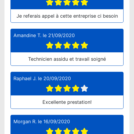
Je referais appel à cette entreprise ci besoin
Amandine T.
le
21/09/2020
Technicien assidu et travail soigné
Raphael J.
le
20/09/2020
Excellente prestation!
Morgan R.
le
16/09/2020