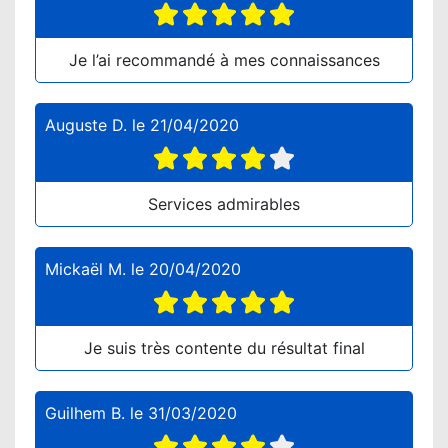
Je l’ai recommandé à mes connaissances
Auguste D.
le
21/04/2020
Services admirables
Mickaël M.
le
20/04/2020
Je suis très contente du résultat final
Guilhem B.
le
31/03/2020