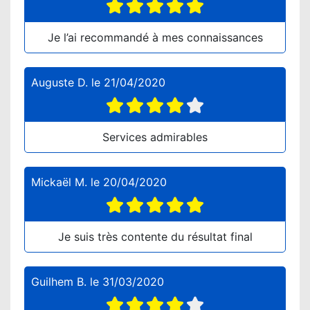
Je l’ai recommandé à mes connaissances
Auguste D.
le
21/04/2020
Services admirables
Mickaël M.
le
20/04/2020
Je suis très contente du résultat final
Guilhem B.
le
31/03/2020