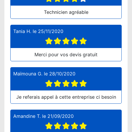
Technicien agréable
Tania H.
le
25/11/2020
Merci pour vos devis gratuit
Maïmouna G.
le
28/10/2020
Je referais appel à cette entreprise ci besoin
Amandine T.
le
21/09/2020