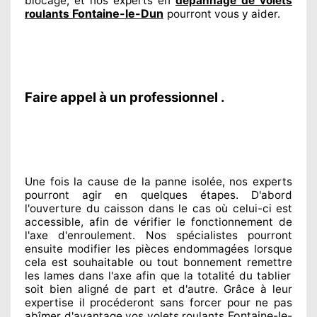
blocage, et nos experts
en
dépannage de volets
Fontaine-le-Dun
roulants
pourront vous y aider
.
Faire appel à un professionnel .
Une fois la cause
de la panne isolée, nos experts
pourront agir
en quelques étapes. D'abord
l'ouverture du caisson dans le cas où celui-ci est
accessible
, afin de vérifier le fonctionnement de
l'axe d'enroulement. Nos spécialistes
pourront
ensuite modifier
les pièces endommagées
lorsque
cela est souhaitable
ou tout bonnement
remettre
les lames dans l'axe afin que la totalité
du tablier
soit bien aligné de part et d'autre
. Grâce à leur
expertise
il procéderont sans forcer pour
ne pas
Fontaine-le-
abîmer
d'avantage vos volets roulants