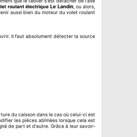
lement
que le tablier s'est détacher
de l'axe
Le Landin
let roulant électrique
, ou alors,
enir aussi bien du moteur du volet roulant
vrir. Il faut absolument
détecter
la source
ture du caisson dans le cas où celui-ci est
difier
les pièces abîmées
lorsque cela est
igné de part et d'autre
. Grâce à leur savoir-