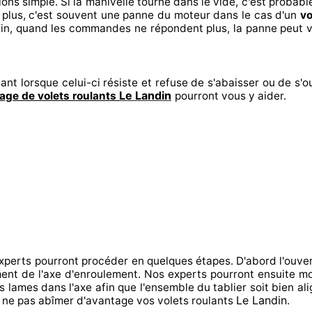
ions
simple. Si la manivelle tourne dans le vide, c'est probab
plus, c'est souvent
une panne du moteur dans le cas d'un
vo
in
, quand les commandes ne répondent
plus, la panne peut v
ant lorsque celui-ci résiste et refuse de s'abaisser ou de s'ou
Le Landin
ge de volets roulants
pourront vous y aider
.
experts
pourront procéder
en quelques étapes. D'abord l'ouver
ement de l'axe d'enroulement. Nos experts
pourront ensuite mo
s lames dans l'axe afin que l'ensemble
du tablier soit bien al
Le Landin
ne pas abîmer
d'avantage vos volets roulants
.