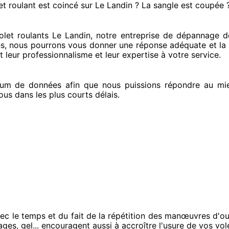
et roulant est coincé
sur Le Landin ? La sangle est coupée 
et roulants Le Landin, notre entreprise
de dépannage de 
es
, nous pourrons vous donner
une réponse adéquate
et la 
 leur professionnalisme
et leur expertise à votre service
.
um de données
afin que nous puissions répondre au mi
ous
dans les plus courts
délais.
ec le temps et du fait
de la répétition des manœuvres d'ou
ages, gel... encouragent
aussi à accroître
l'usure de vos vole