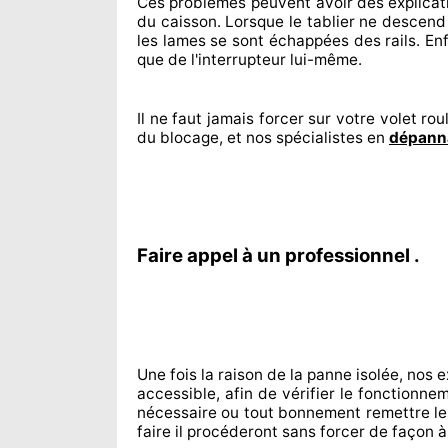
Ces problèmes
peuvent avoir des explicat
du caisson. Lorsque le tablier ne descend 
les lames se sont échappées
des rails. Enf
que de l'interrupteur lui-même.
Il ne faut jamais forcer sur
votre volet roul
du blocage, et nos spécialistes
en
dépanna
Faire appel à un professionnel .
Une fois la raison
de la panne isolée, nos 
accessible
, afin de vérifier le fonctionn
nécessaire
ou tout bonnement
remettre
le
faire
il procéderont sans forcer de façon à