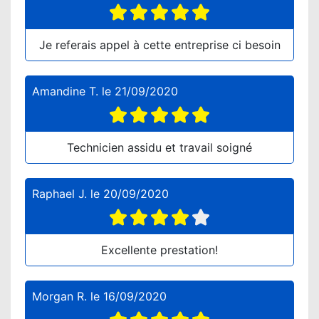
Je referais appel à cette entreprise ci besoin
Amandine T.
le
21/09/2020
Technicien assidu et travail soigné
Raphael J.
le
20/09/2020
Excellente prestation!
Morgan R.
le
16/09/2020