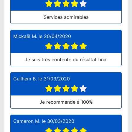
Services admirables
Mickaël M.
le
20/04/2020
Je suis très contente du résultat final
Guilhem B.
le
31/03/2020
Je recommande à 100%
Cameron M.
le
30/03/2020