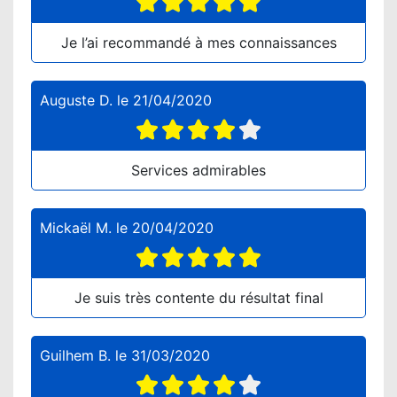
Je l’ai recommandé à mes connaissances
Auguste D.
le
21/04/2020
Services admirables
Mickaël M.
le
20/04/2020
Je suis très contente du résultat final
Guilhem B.
le
31/03/2020