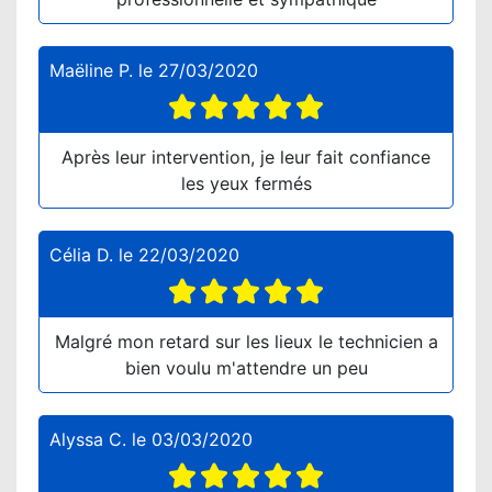
Maëline P.
le
27/03/2020
Après leur intervention, je leur fait confiance
les yeux fermés
Célia D.
le
22/03/2020
Malgré mon retard sur les lieux le technicien a
bien voulu m'attendre un peu
Alyssa C.
le
03/03/2020