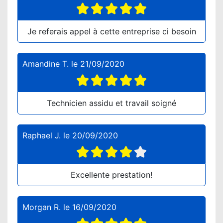
Je referais appel à cette entreprise ci besoin
Amandine T.
le
21/09/2020
Technicien assidu et travail soigné
Raphael J.
le
20/09/2020
Excellente prestation!
Morgan R.
le
16/09/2020