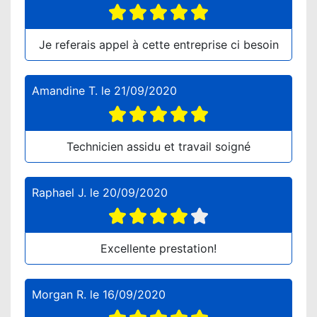
Je referais appel à cette entreprise ci besoin
Amandine T.
le
21/09/2020
Technicien assidu et travail soigné
Raphael J.
le
20/09/2020
Excellente prestation!
Morgan R.
le
16/09/2020