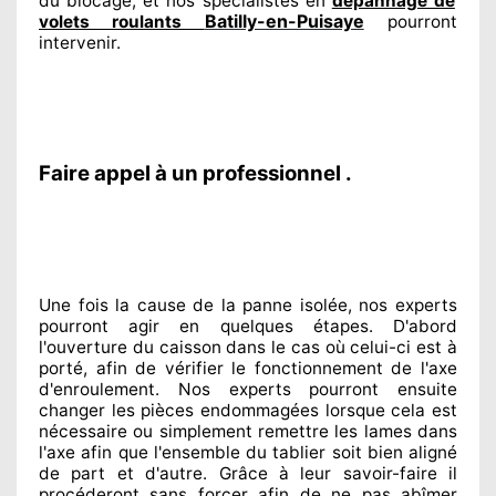
du blocage, et nos spécialistes
en
dépannage de
Batilly-en-Puisaye
volets roulants
pourront
intervenir
.
Faire appel à un professionnel .
Une fois la cause
de la panne isolée, nos experts
pourront agir
en quelques étapes. D'abord
l'ouverture du caisson dans le cas où celui-ci est à
porté
, afin de vérifier le fonctionnement de l'axe
d'enroulement. Nos experts
pourront ensuite
changer
les pièces endommagées
lorsque cela est
nécessaire
ou simplement
remettre
les lames dans
l'axe afin que l'ensemble
du tablier soit bien aligné
de part et d'autre
. Grâce à leur savoir-faire
il
procéderont sans forcer afin de
ne pas abîmer