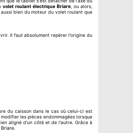
ent
que le tablier s'est détacher
de l'axe du
Briare
un
volet roulant électrique
, ou alors,
 aussi bien du moteur du volet roulant que
vrir. Il faut absolument
repérer
l'origine
du
ure du caisson dans le cas où celui-ci est
 modifier
les pièces endommagées
lorsque
ien aligné d'un côté et de l'autre
. Grâce à
Briare
s
.