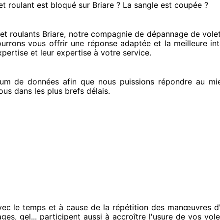
et roulant est bloqué
sur Briare ? La sangle est coupée ?
t roulants Briare, notre compagnie
de dépannage de volets
urrons vous offrir
une réponse adaptée
et la meilleure in
xpertise
et leur expertise à votre service
.
um de données
afin que nous puissions répondre au mi
ous
dans les plus brefs
délais.
vec le temps et à cause
de la répétition des manœuvres d'
ges, gel... participent
aussi à accroître
l'usure de vos volet