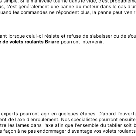
s
simple. Si la manivelle tourne dans le vide, c'est probablem
us, c'est généralement
une panne du moteur dans le cas d'
quand les commandes ne répondent
plus, la panne peut venir
ant lorsque celui-ci résiste et refuse de s'abaisser ou de s'ou
Briare
 de volets roulants
pourront intervenir
.
 experts
pourront agir
en quelques étapes. D'abord l'ouvert
ment de l'axe d'enroulement. Nos spécialistes
pourront ensuite
tre
les lames dans l'axe afin que l'ensemble
du tablier soit b
e façon à
ne pas endommager
d'avantage vos volets roulant