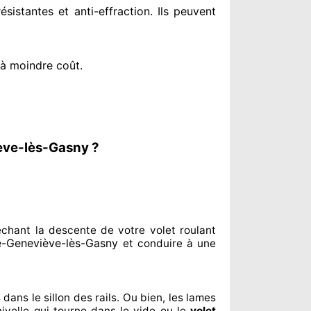
résistantes
et anti-effraction. Ils peuvent
 à moindre coût
.
iève-lès-Gasny ?
êchant
la descente de votre volet roulant
e-Geneviève-lès-Gasny
et conduire à
une
 dans le sillon
des rails. Ou bien
, les lames
ivelle qui tourne dans le vide ou le
volet