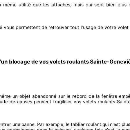
la même utilité que les attaches, mais qui sont bien plus 
ui vous permettent de retrouver tout l'usage de votre volet
'un blocage de vos volets roulants Sainte-Genev
n même un objet abandonné
sur le rebord de la fenêtre emp
Saint
itude de
causes peuvent fragiliser
vos volets roulants
ntrer
une panne. Par exemple, le tablier roulant qui n'est plus
plus normalement
dans le caisson. quelques fois
c'est la man