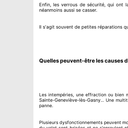
Enfin, les verrous de sécurité
, qui ont 
néanmoins
aussi se casser
.
Il s'agit souvent
de petites réparations q
Quelles peuvent-être les causes d
Les intempéries, une effraction ou bie
Sainte-Geneviève-lès-Gasny
... Une mult
panne.
Plusieurs dysfonctionnements peuvent mo
du volet sont brisées
et ne s'enroulent 