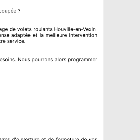
 coupée ?
e de volets roulants Houville-en-Vexin
nse adaptée
et la meilleure intervention
tre service
.
esoins
. Nous pourrons alors programmer
vres d'ouverture et de fermeture de vos