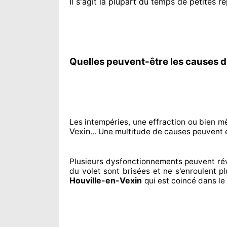
Il s'agit la plupart du temps
de petites ré
Quelles peuvent-être les causes d
Les intempéries, une effraction ou bien m
Vexin
... Une multitude de
causes peuvent
Plusieurs dysfonctionnements peuvent ré
du volet sont brisées
et ne s'enroulent p
Houville-en-Vexin
qui est coincé
dans le 