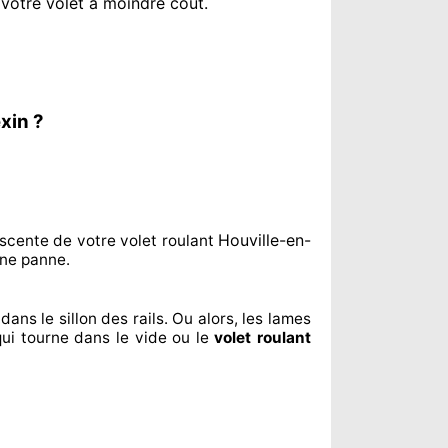
 votre volet à moindre coût
.
xin ?
Houville-en-
scente de votre volet roulant
ne panne.
dans le sillon
des rails. Ou alors
, les lames
qui tourne dans le vide ou le
volet roulant