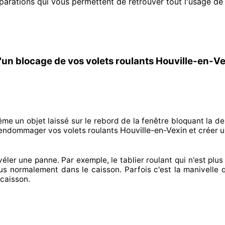
parations qui vous permettent de retrouver tout l'usage de
'un blocage de vos volets roulants Houville-en-Ve
ême un objet laissé
sur le rebord de la fenêtre bloquant
la de
Houville-en-Vexin
 endommager
vos volets roulants
et créer
u
véler
une panne. Par exemple, le tablier roulant qui n'est plus 
lus normalement
dans le caisson. Parfois
c'est la manivelle 
caisson.