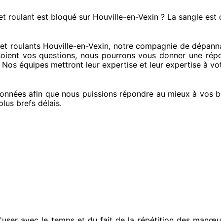
et roulant est bloqué
sur Houville-en-Vexin ? La sangle est
t roulants Houville-en-Vexin, notre compagnie
de dépannag
soient vos questions
, nous pourrons vous donner
une répo
. Nos équipes
mettront leur expertise
et leur expertise à vo
onnées
afin que nous puissions répondre au mieux à vos b
plus brefs
délais.
'user avec le temps et du fait
de la répétition des manœu