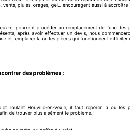
 vents, pluies, orages, gel... encouragent
aussi à accroître
ceux-ci pourront procéder
au remplacement de l'une des pi
résents
, après avoir effectuer
un devis, nous commencero
nne et remplacer
la ou les pièces qui fonctionnent difficile
ncontrer des problèmes :
et roulant Houville-en-Vexin, il faut repérer
la ou les p
 afin de trouver
plus aisément
le problème
.