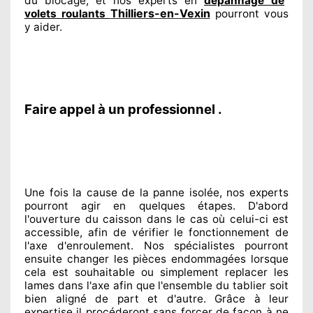
du blocage, et nos experts
en
dépannage de
Thilliers-en-Vexin
volets roulants
pourront vous
y aider
.
Faire appel à un professionnel .
Une fois la cause
de la panne isolée, nos experts
pourront agir
en quelques étapes. D'abord
l'ouverture du caisson dans le cas où celui-ci est
accessible
, afin de vérifier le fonctionnement de
l'axe d'enroulement. Nos spécialistes
pourront
ensuite changer
les pièces endommagées
lorsque
cela est souhaitable
ou simplement
replacer
les
lames dans l'axe afin que l'ensemble
du tablier soit
bien aligné de part et d'autre
. Grâce à leur
expertise
il procéderont sans forcer de façon à
ne