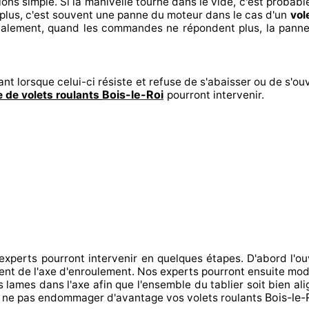
ions
simple. Si la manivelle tourne dans le vide, c'est probab
plus, c'est souvent
une panne du moteur dans le cas d'un
vol
inalement
, quand les commandes ne répondent
plus, la panne
ant lorsque celui-ci résiste et refuse de s'abaisser ou de s'ouv
Bois-le-Roi
 de volets roulants
pourront intervenir
.
 experts
pourront intervenir
en quelques étapes. D'abord l'ou
ment de l'axe d'enroulement. Nos experts
pourront ensuite modi
s lames dans l'axe afin que l'ensemble
du tablier soit bien al
Bois-le-
ne pas endommager
d'avantage vos volets roulants