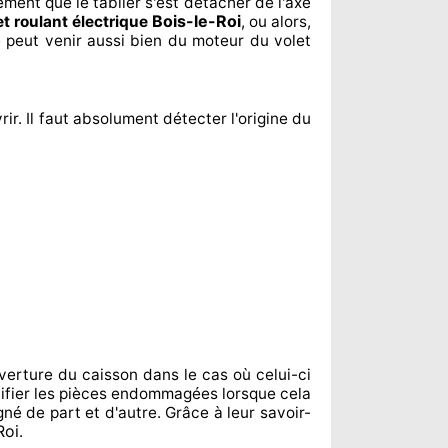
lement
que le tablier s'est détacher
de l'axe
Bois-le-Roi
et roulant électrique
, ou alors,
 peut venir aussi bien du moteur du volet
rir. Il faut absolument
détecter
l'origine
du
verture du caisson dans le cas où celui-ci
fier
les pièces endommagées
lorsque cela
igné de part et d'autre
. Grâce à leur savoir-
Roi
.