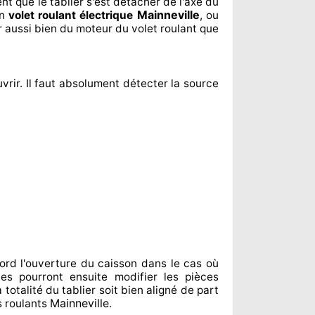
ent
que le tablier s'est détacher
de l'axe du
Mainneville
un
volet roulant électrique
, ou
r aussi bien du moteur du volet roulant que
vrir. Il faut absolument
détecter
la source
ord l'ouverture du caisson dans le cas où
tes
pourront ensuite modifier
les pièces
 totalité
du tablier soit bien aligné de part
Mainneville
s roulants
.