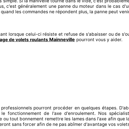
s
simple. Si la manivelle tourne dans le vide, c'est probablem
us, c'est généralement
une panne du moteur dans le cas d'
, quand les commandes ne répondent
plus, la panne peut veni
ant lorsque celui-ci résiste et refuse de s'abaisser ou de s'ou
Mainneville
ge de volets roulants
pourront vous y aider
.
 professionnels
pourront procéder
en quelques étapes. D'ab
r le fonctionnement de l'axe d'enroulement. Nos spécialis
e
ou tout bonnement
remettre
les lames dans l'axe afin que la
eront sans forcer afin de
ne pas abîmer
d'avantage vos volet