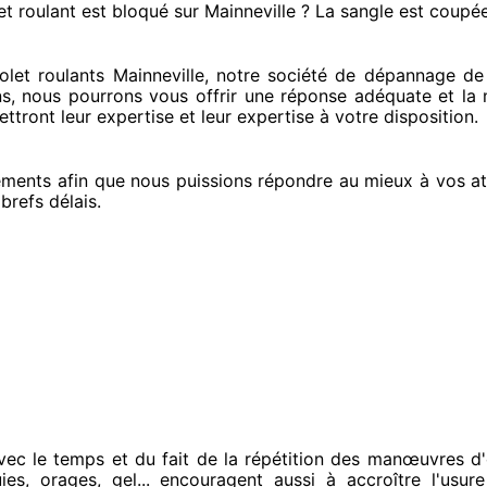
et roulant est bloqué
sur Mainneville ? La sangle est coupé
et roulants Mainneville, notre société
de dépannage de v
ns
, nous pourrons vous offrir
une réponse adéquate
et la 
ttront leur expertise
et leur expertise à votre disposition
.
éments
afin que nous puissions répondre au mieux à vos at
 brefs
délais.
vec le temps et du fait
de la répétition des manœuvres d'
uies, orages, gel... encouragent
aussi à accroître
l'usure