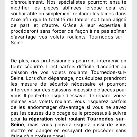
d'enroulement. Nos spécialistes
pourront ensuite
modifier
les pièces abîmées
lorsque cela est
souhaitable
ou simplement
replacer
les lames dans
l'axe afin que la totalité
du tablier soit bien aligné
de part et d'autre
. Grâce à leur expertise
il
procéderont sans forcer de façon à
ne pas abîmer
Tournedos-sur-
d'avantage vos volets roulants
Seine
.
De plus, nos professionnels
pourront intervenir
en
toute sécurité. Il est parfois difficile
d'accéder au
Tournedos-sur-
caisson de vos volets roulants
Seine
. Lors d'un dépannage, nos équipes
prendront
les mesure de sécurité
nécessaire
et pourront
intervenir sur des caissons impossible d'accès pour
vous. Il peut-être risqué
d'essayer de réparer
vous-
mêmes vos volets roulant. Vous risquerez parfois
de les endommager
d'avantage si vous ne savez
pas les causes du blocage ou le processus à suivre
Tournedos-sur-
pour
la réparation volet roulant
Seine
, mais vous pouvez risquez aussi
de vous
mettre en danger en essayant de procéder sans
l'aide d'un professionnel
.