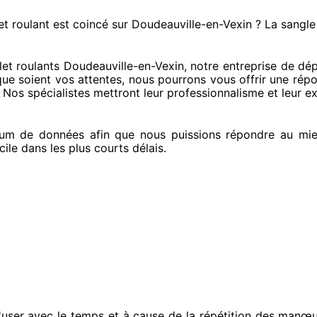
et roulant est coincé
sur Doudeauville-en-Vexin ? La sangle
t roulants Doudeauville-en-Vexin, notre entreprise
de dép
que soient vos attentes
, nous pourrons vous offrir
une répo
. Nos spécialistes
mettront leur professionnalisme
et leur ex
um de données
afin que nous puissions répondre au mie
cile
dans les plus courts
délais.
user avec le temps et à cause
de la répétition des manœu