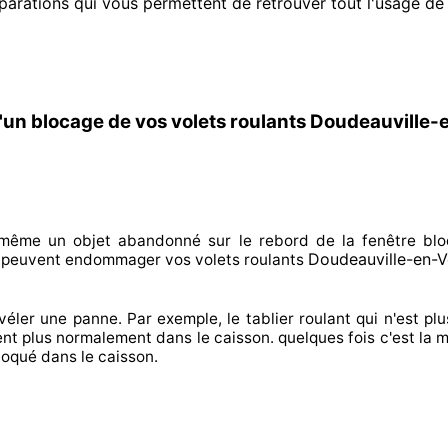
parations qui vous permettent de retrouver tout l'usage de
'un blocage de vos volets roulants Doudeauville-
n même un objet abandonné
sur le rebord de la fenêtre blo
Doudeauville-en-V
 peuvent endommager
vos volets roulants
véler
une panne. Par exemple, le tablier roulant qui n'est pl
ent plus normalement
dans le caisson. quelques fois
c'est la m
bloqué
dans le caisson.