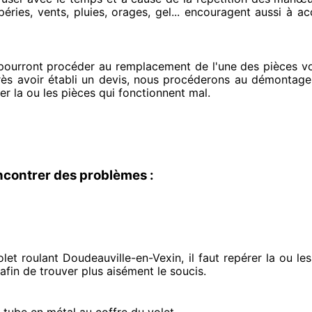
éries, vents, pluies, orages, gel... encouragent
aussi à ac
 pourront procéder
au remplacement de l'une des pièces vo
rès avoir établi
un devis, nous procéderons au
démontage d
er
la ou les pièces qui fonctionnent mal
.
ncontrer des problèmes :
et roulant Doudeauville-en-Vexin, il faut repérer
la ou le
 afin de trouver
plus aisément
le soucis
.