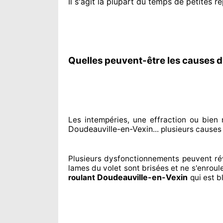
Il s'agit la plupart du temps
de petites ré
Quelles peuvent-être les causes d
Les intempéries, une effraction ou bie
Doudeauville-en-Vexin
... plusieurs
causes
Plusieurs dysfonctionnements peuvent ré
lames du volet sont brisées
et ne s'enroul
Doudeauville-en-Vexin
roulant
qui est 