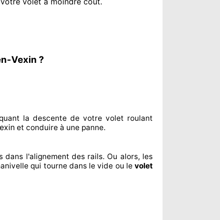
 votre volet à moindre coût
.
en-Vexin ?
quant
la descente de votre volet roulant
exin
et conduire à
une panne.
us dans l'alignement
des rails. Ou alors
, les
anivelle qui tourne dans le vide ou le
volet