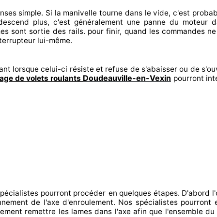
onses
simple. Si la manivelle tourne dans le vide, c'est proba
 descend plus, c'est généralement
une panne du moteur d
mes sont sortie
des rails. pour finir
, quand les commandes ne
nterrupteur lui-même.
ant lorsque celui-ci résiste et refuse de s'abaisser ou de s'ouv
Doudeauville-en-Vexin
ge de volets roulants
pourront int
spécialistes
pourront procéder
en quelques étapes. D'abord l'
ionnement de l'axe d'enroulement. Nos spécialistes
pourront e
nement
remettre
les lames dans l'axe afin que l'ensemble
du t