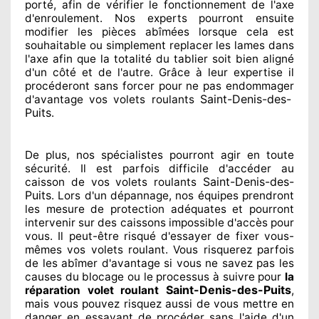
porté
, afin de vérifier le fonctionnement de l'axe
d'enroulement. Nos experts
pourront ensuite
modifier
les pièces abîmées
lorsque cela est
souhaitable
ou simplement
replacer
les lames dans
l'axe afin que la totalité
du tablier soit bien aligné
d'un côté et de l'autre
. Grâce à leur expertise
il
procéderont sans forcer pour
ne pas endommager
Saint-Denis-des-
d'avantage vos volets roulants
Puits
.
De plus, nos spécialistes
pourront agir
en toute
sécurité. Il est parfois difficile
d'accéder au
Saint-Denis-des-
caisson de vos volets roulants
Puits
. Lors d'un dépannage, nos équipes
prendront
les mesure de protection
adéquates
et pourront
intervenir sur des caissons impossible d'accès pour
vous. Il peut-être risqué
d'essayer de fixer
vous-
mêmes vos volets roulant. Vous risquerez parfois
de les abîmer
d'avantage si vous ne savez
pas les
causes du blocage ou le processus à suivre pour
la
Saint-Denis-des-Puits
réparation volet roulant
,
mais vous pouvez risquez aussi
de vous mettre en
danger en essayant de procéder sans l'aide d'un