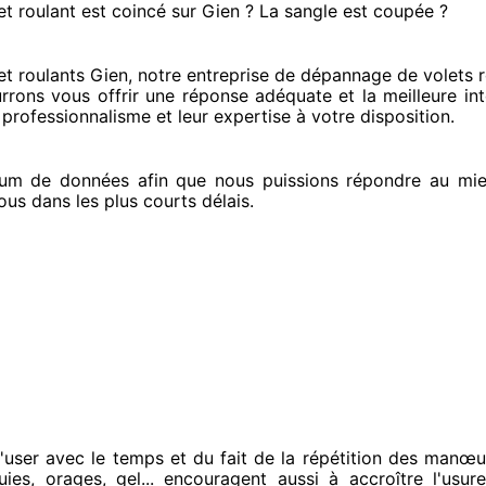
et roulant est coincé
sur Gien ? La sangle est coupée ?
t roulants Gien, notre entreprise
de dépannage de volets r
rrons vous offrir
une réponse adéquate
et la meilleure in
 professionnalisme
et leur expertise à votre disposition
.
um de données
afin que nous puissions répondre au mie
ous
dans les plus courts
délais.
'user avec le temps et du fait
de la répétition des manœu
uies, orages, gel... encouragent
aussi à accroître
l'usure