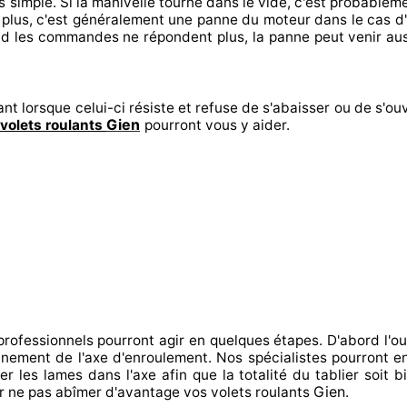
s
simple. Si la manivelle tourne dans le vide, c'est probablem
 plus, c'est généralement
une panne du moteur dans le cas d
nd les commandes ne répondent
plus, la panne peut venir au
nt lorsque celui-ci résiste et refuse de s'abaisser ou de s'ouv
Gien
volets roulants
pourront vous y aider
.
 professionnels
pourront agir
en quelques étapes. D'abord l'ou
ionnement de l'axe d'enroulement. Nos spécialistes
pourront e
er
les lames dans l'axe afin que la totalité
du tablier soit b
Gien
r
ne pas abîmer
d'avantage vos volets roulants
.