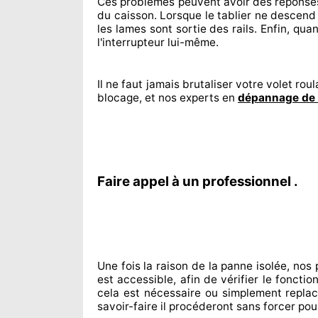
Ces problèmes
peuvent avoir des réponse
du caisson. Lorsque le tablier ne descend
les lames sont sortie
des rails. Enfin
, qua
l'interrupteur lui-même.
Il ne faut jamais brutaliser
votre volet roula
blocage, et nos experts
en
dépannage de 
Faire appel à un professionnel .
Une fois la raison
de la panne isolée, nos
est accessible
, afin de vérifier le fonct
cela est nécessaire
ou simplement
replac
savoir-faire
il procéderont sans forcer pou