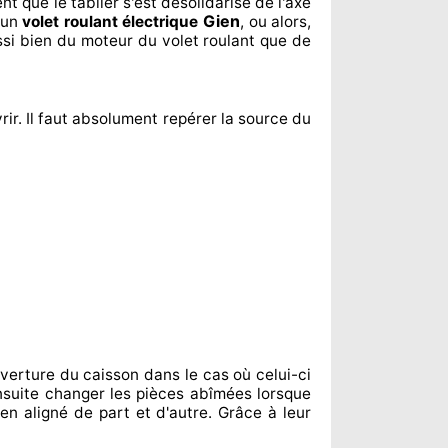
ent
que le tablier s'est désolidarisé
de l'axe
Gien
'un
volet roulant électrique
, ou alors,
ssi bien du moteur du volet roulant que de
rir. Il faut absolument
repérer
la source
du
verture du caisson dans le cas où celui-ci
nsuite changer
les pièces abîmées
lorsque
ien aligné de part et d'autre
. Grâce à leur