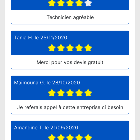
Technicien agréable
Tania H.
le
25/11/2020
Merci pour vos devis gratuit
Maïmouna G.
le
28/10/2020
Je referais appel à cette entreprise ci besoin
Amandine T.
le
21/09/2020