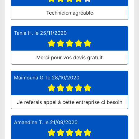
Technicien agréable
Tania H.
le
25/11/2020
Merci pour vos devis gratuit
Maïmouna G.
le
28/10/2020
Je referais appel à cette entreprise ci besoin
Amandine T.
le
21/09/2020