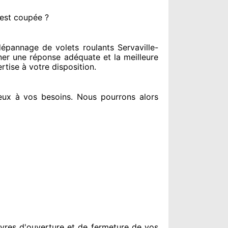
 est coupée ?
pannage de volets roulants Servaville-
ner
une réponse adéquate
et la meilleure
rtise à votre disposition
.
eux à vos besoins
. Nous pourrons alors
vres d'ouverture et de fermeture de vos