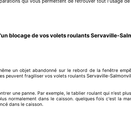
parations qui vous permettent de retrouver tout l'usage de
un blocage de vos volets roulants Servaville-Salm
n même un objet abandonné
sur le rebord de la fenêtre emp
Servaville-Salmonvil
s peuvent fragiliser
vos volets roulants
ntrer
une panne. Par exemple, le tablier roulant qui n'est plus
plus normalement
dans le caisson. quelques fois
c'est la man
incé
dans le caisson.