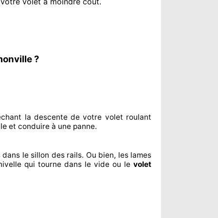
 votre volet à moindre coût
.
onville ?
êchant
la descente de votre volet roulant
le
et conduire à
une panne.
 dans le sillon
des rails. Ou bien
, les lames
ivelle qui tourne dans le vide ou le
volet