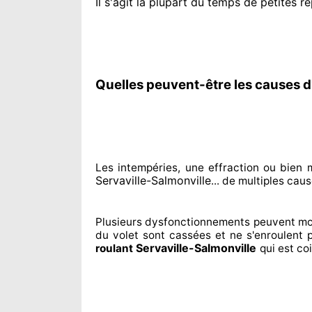
Il s'agit la plupart du temps
de petites ré
Quelles peuvent-être les causes d'
Les intempéries, une effraction ou bie
Servaville-Salmonville
... de multiples
cause
Plusieurs dysfonctionnements peuvent mo
du volet sont cassées
et ne s'enroulent 
Servaville-Salmonville
roulant
qui est co