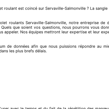
et roulant est coincé
sur Servaville-Salmonville ? La sangle
et roulants Servaville-Salmonville, notre entreprise
de dé
. Quels que soient vos questions
, nous pourrons vous don
us appeler
. Nos équipes
mettront leur expertise
et leur expe
um de données
afin que nous puissions répondre au mi
ans les plus brefs
délais.
'user avec le temps et du fait
de la répétition des manœu