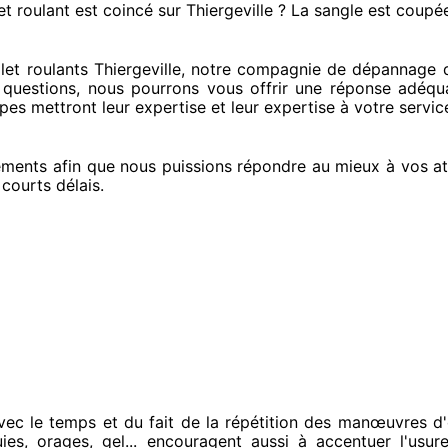
et roulant est coincé
sur Thiergeville ? La sangle est coupé
et roulants Thiergeville, notre compagnie
de dépannage de
 questions
, nous pourrons vous offrir
une réponse adéqu
ipes
mettront leur expertise
et leur expertise à votre servic
éments
afin que nous puissions répondre au mieux à vos at
 courts
délais.
vec le temps et du fait
de la répétition des manœuvres d'
uies, orages, gel... encouragent
aussi à accentuer
l'usur