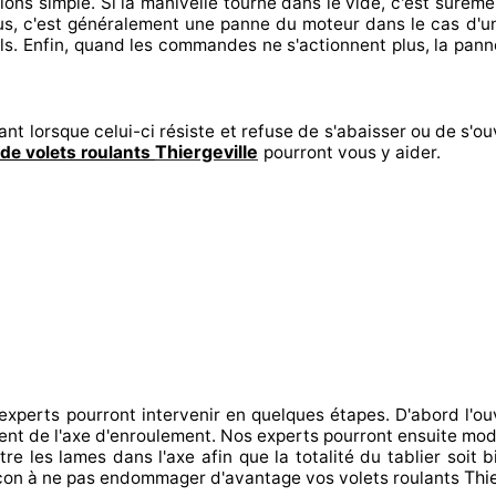
tions
simple. Si la manivelle tourne dans le vide, c'est sureme
us, c'est généralement
une panne du moteur dans le cas d'
ls. Enfin
, quand les commandes ne s'actionnent
plus, la pann
ant lorsque celui-ci résiste et refuse de s'abaisser ou de s'ou
Thiergeville
de volets roulants
pourront vous y aider
.
 experts
pourront intervenir
en quelques étapes. D'abord l'ou
ment de l'axe d'enroulement. Nos experts
pourront ensuite modi
tre
les lames dans l'axe afin que la totalité
du tablier soit b
Thie
çon à
ne pas endommager
d'avantage vos volets roulants