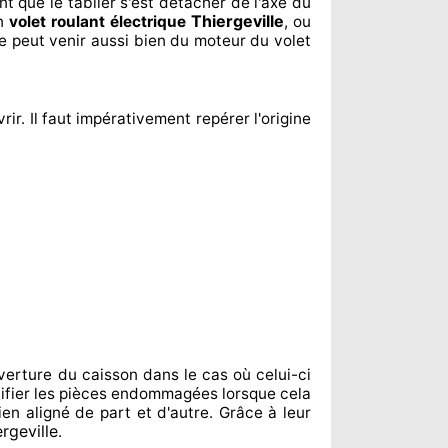
nt
que le tablier s'est détacher
de l'axe du
Thiergeville
un
volet roulant électrique
, ou
e peut venir aussi bien du moteur du volet
vrir. Il faut impérativement
repérer
l'origine
verture du caisson dans le cas où celui-ci
fier
les pièces endommagées
lorsque cela
ien aligné de part et d'autre
. Grâce à leur
rgeville
.