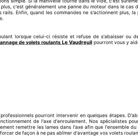
tions
simple. Si la manivelle tourne dans le vide, c'est sureme
 plus, c'est généralement
une panne du moteur dans le cas 
 rails. Enfin
, quand les commandes ne s'actionnent
plus, la
e.
ulant lorsque celui-ci résiste et refuse de s'abaisser ou de
Le Vaudreuil
annage de volets roulants
pourront vous y aid
 professionnels
pourront intervenir
en quelques étapes. D'ab
 fonctionnement de l'axe d'enroulement. Nos spécialistes
pour
nement
remettre
les lames dans l'axe afin que l'ensemble
du t
 forcer de façon à
ne pas abîmer
d'avantage vos volets roula