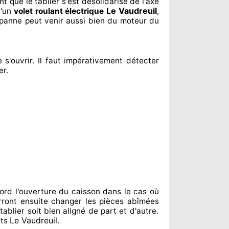
nt
que le tablier s'est désolidarisé
de l'axe
Le Vaudreuil
d'un
volet roulant électrique
,
 panne peut venir aussi bien du moteur du
 s'ouvrir. Il faut impérativement
détecter
er
.
ord l'ouverture du caisson dans le cas où
ront ensuite changer
les pièces abîmées
ablier soit bien aligné de part et d'autre
.
Le Vaudreuil
nts
.