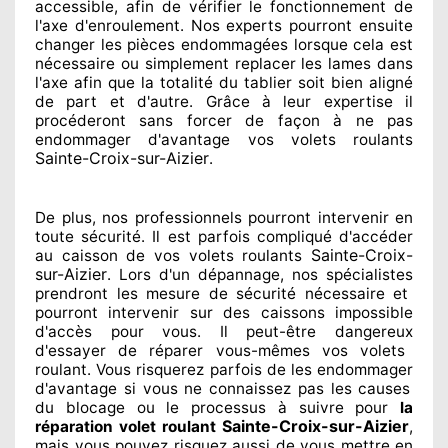
accessible
, afin de vérifier le fonctionnement de
l'axe d'enroulement. Nos experts
pourront ensuite
changer
les pièces endommagées
lorsque cela est
nécessaire
ou simplement
replacer
les lames dans
l'axe afin que la totalité
du tablier soit bien aligné
de part et d'autre
. Grâce à leur expertise
il
procéderont sans forcer de façon à
ne pas
endommager
d'avantage vos volets roulants
Sainte-Croix-sur-Aizier
.
De plus, nos professionnels
pourront intervenir
en
toute sécurité. Il est parfois compliqué
d'accéder
Sainte-Croix-
au caisson de vos volets roulants
sur-Aizier
. Lors d'un dépannage, nos spécialistes
prendront les mesure de sécurité
nécessaire
et
pourront intervenir sur des caissons impossible
d'accès pour vous. Il peut-être dangereux
d'essayer de réparer
vous-mêmes vos volets
roulant. Vous risquerez parfois de les endommager
d'avantage si vous ne connaissez
pas les causes
du blocage ou le processus à suivre pour
la
Sainte-Croix-sur-Aizier
réparation volet roulant
,
mais vous pouvez risquez aussi
de vous mettre en