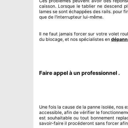
Ces problèmes
peuvent avoir des répons
caisson. Lorsque le tablier ne descend pl
lames se sont échappées
des rails. pour fin
que de l'interrupteur lui-même.
Il ne faut jamais forcer sur
votre volet roul
du blocage, et nos spécialistes
en
dépanna
Faire appel à un professionnel .
Une fois la cause
de la panne isolée, nos e
accessible
, afin de vérifier le fonctionne
est souhaitable
ou tout bonnement
repla
savoir-faire
il procéderont sans forcer afi