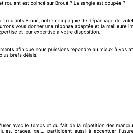
et roulant est coincé
sur Broué ? La sangle est coupée ?
et roulants Broué, notre compagnie
de dépannage de volet
ourrons vous donner
une réponse adaptée
et la meilleure i
xpertise
et leur expertise à votre disposition
.
éments
afin que nous puissions répondre au mieux à vos at
plus brefs
délais.
'user avec le temps et du fait
de la répétition des manœu
uies, orages, gel... participent
aussi à accentuer
l'usur