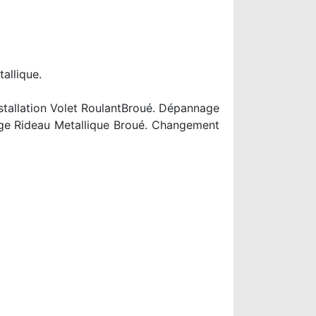
allique.
stallation Volet RoulantBroué. Dépannage
age Rideau Metallique Broué. Changement