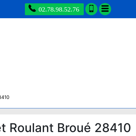
02.78.98.52.76
8410
t Roulant Broué 28410