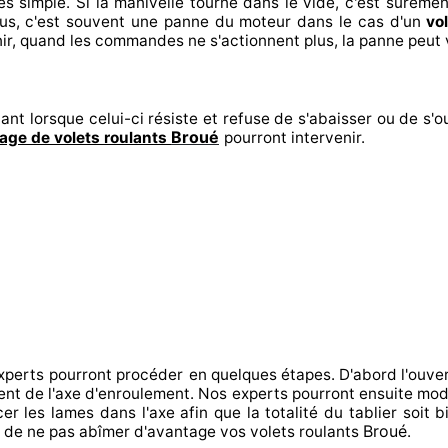
es
simple. Si la manivelle tourne dans le vide, c'est suremen
us, c'est souvent
une panne du moteur dans le cas d'un
vo
ir
, quand les commandes ne s'actionnent
plus, la panne peut 
ant lorsque celui-ci résiste et refuse de s'abaisser ou de s'ou
Broué
ge de volets roulants
pourront intervenir
.
xperts
pourront procéder
en quelques étapes. D'abord l'ouver
ment de l'axe d'enroulement. Nos experts
pourront ensuite modi
cer
les lames dans l'axe afin que la totalité
du tablier soit b
Broué
n de
ne pas abîmer
d'avantage vos volets roulants
.