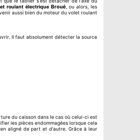
t
que le tablier s'est détacher
de l'axe du
Broué
let roulant électrique
, ou alors, les
venir aussi bien du moteur du volet roulant
vrir. Il faut absolument
détecter
la source
ture du caisson dans le cas où celui-ci est
fier
les pièces endommagées
lorsque cela
ien aligné de part et d'autre
. Grâce à leur