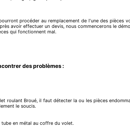
 pourront procéder
au remplacement de l'une des pièces vo
après avoir effectuer
un devis, nous commencerons le
démon
èces qui fonctionnent mal
.
ncontrer des problèmes :
et roulant Broué, il faut détecter
la ou les pièces endomm
ilement
le soucis
.
e tube en métal au coffre du volet.